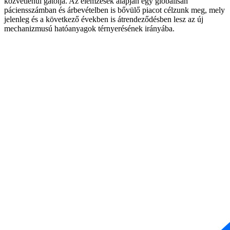
közvetlenül gátolja. Az elemzések alapján egy globálisan
páciensszámban és árbevételben is bővülő piacot célzunk meg, mely
jelenleg és a következő években is átrendeződésben lesz az új
mechanizmusú hatóanyagok térnyerésének irányába.