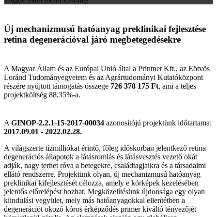
Új mechanizmusú hatóanyag preklinikai fejlesztése
retina degenerációval járó megbetegedésekre
A Magyar Állam és az Európai Unió által a Printnet Kft., az Eötvös
Loránd Tudományegyetem és az Agrártudományi Kutatóközpont
részére nyújtott támogatás összege
726 378 175 Ft
, ami a teljes
projektköltség 88,35%-a.
A
GINOP-2.2.1-15-2017-00034
azonosítójú projektünk időtartama:
2017.09.01 - 2022.02.28.
A világszerte tízmilliókat érintő, főleg időskorban jelentkező retina
degenerációs állapotok a látásromlás és látásvesztés vezető okát
adják, nagy terhet róva a betegekre, családtagjaikra és a társadalmi
ellátó rendszerre. Projektünk olyan, új mechanizmusú hatóanyag
preklinikai kifejlesztését célozza, amely e kórképek kezelésében
jelentős előrelépést hozhat. Megközelítésünk újdonsága egy olyan
kiindulási vegyület, mely más hatóanyagokkal ellentétben a
degenerációt okozó kóros érképződés primer kiváltó tényezőjét