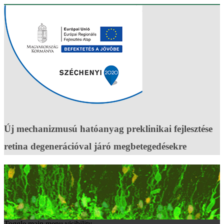
Új mechanizmusú hatóanyag preklinikai fejlesztése
retina degenerációval járó megbetegedésekre
Toggle main menu visibility